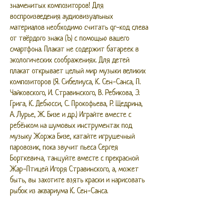
знаменитых композиторов! Для
воспроизведения аудиовизуальных
материалов необходимо считать qr-код слева
от твёрдого знака (Ъ) с помощью вашего
смартфона. Плакат не содержит батареек в
экологических соображениях. Для детей
плакат открывает целый мир музыки великих
композиторов (Я. Сибелиуса, К. Сен-Санса, П.
Чайковского, И. Стравинского, В. Ребикова, Э.
Грига, К. Дебюсси, С. Прокофьева, Р. Щедрина,
А. Лурье, Ж. Бизе и др.) Играйте вместе с
ребёнком на шумовых инструментах под
музыку Жоржа Бизе, катайте игрушечный
паровозик, пока звучит пьеса Сергея
Борткевича, танцуйте вместе с прекрасной
Жар-Птицей Игоря Стравинского, а, может
быть, вы захотите взять краски и нарисовать
рыбок из аквариума К. Сен-Санса.