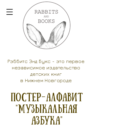
Рэббитс Энд Букс - это первое
независимое издательство
детских книг
в Нижнем Новгороде
Постер-алфавит
"музыкальная
азбука"