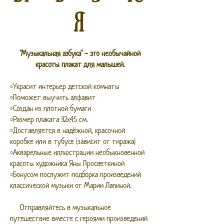
Я
"Музыкальная азбука" - это необычайной
красоты плакат для малышей.
▫️Украсит интерьер детской комнаты
▫️Поможет выучить алфавит
▫️Создан из плотной бумаги
▫️Размер плаката 32х45 см.
▫️Доставляется в надёжной, красочной
коробке или в
тубусе (зависит от тиража)
▫️Акварельные иллюстрации необыкновенной
красоты художника Яны Просветкиной
▫️Бонусом послужит подборка произведений
классической музыки от Марии Лапиной.
Отправляйтесь в музыкальное
путешествие вместе с героями произведений