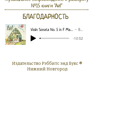
№15 книги "Ай!"
БЛАГОДАРНОСТЬ
Violin Sonata No. 5 in F Major, Op. 24 ＂Spring＂ - I. Allegro
Beethoven
-10:52
Издательство Рэббитс энд Букс ®
Нижний Новгород
2021-2026
ТЦ "Счастье", ул. Белинского 124, 3 этаж
ИП Козлов Антон Александрович
ОГРНИП
321527500048801
(Кролики и Книги - Rabbits and Books
англ.®)
rabbitsandbooks@mail.ru
Серия книг "Повод читать"
Декларация соответствия
ЕАЭС N RU Д-RU.РА04.В.66693/25